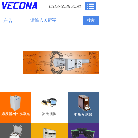
0512-6539 2591
产品
搜索
滤波器&回收单元
罗氏线圈
中压互感器