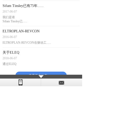
Sifam Tinsley已有75年......
2017-06-07
我们是谁
Sifam Tinsley已......
ELTROPLAN-REVCON
2016-06-07
ELTROPLAN-REVCON在驱动工......
关于ELEQ
2018-06-07
通过ELEQ
“掌握电力”是关键 ......
查看更多动态 →
热销产品
——
投资人是公司的创造者，客户是使用装备的创造者，员工
是公司发展的创造者，社会是市场环境的创造者