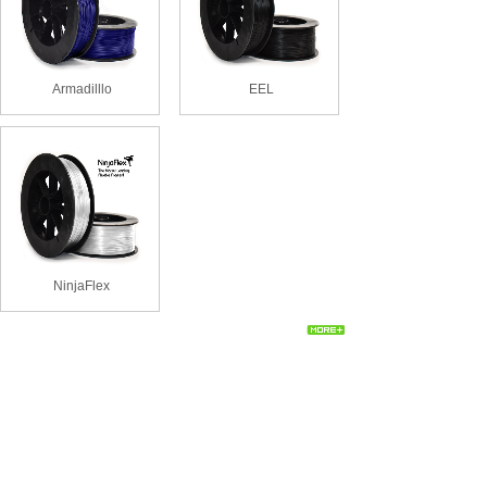
Armadilllo
EEL
NinjaFlex